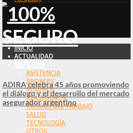
INICIO
ACTUALIDAD
MERCADO
ASISTENCIA
BROKERS
ADIRA celebra 45 años promoviendo
SEGUROS
el diálogo y el desarrollo del mercado
REASEGUROS
asegurador argentino
RIESGOS DEL TRABAJO
SALUD
TECNOLOGÍA
OTROS