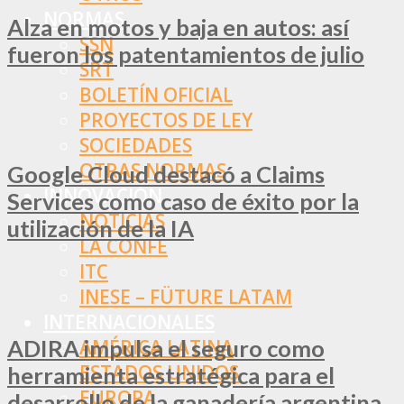
NORMAS
Alza en motos y baja en autos: así
SSN
fueron los patentamientos de julio
SRT
BOLETÍN OFICIAL
PROYECTOS DE LEY
SOCIEDADES
OTRAS NORMAS
Google Cloud destacó a Claims
INNOVACIÓN
Services como caso de éxito por la
NOTICIAS
utilización de la IA
LA CONFE
ITC
INESE – FÜTURE LATAM
INTERNACIONALES
ADIRA impulsa el seguro como
AMÉRICA LATINA
ESTADOS UNIDOS
herramienta estratégica para el
EUROPA
desarrollo de la ganadería argentina