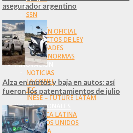
asegurador argentino
NORMAS
SSN
SRT
BOLETÍN OFICIAL
PROYECTOS DE LEY
SOCIEDADES
OTRAS NORMAS
INNOVACIÓN
NOTICIAS
LA CONFE
Alza en motos y baja en autos: así
ITC
fueron los patentamientos de julio
INESE – FÜTURE LATAM
INTERNACIONALES
AMÉRICA LATINA
ESTADOS UNIDOS
EUROPA