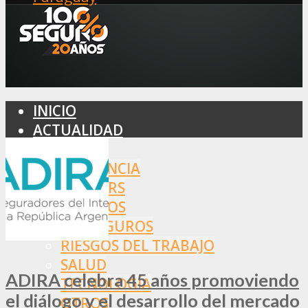
INICIO
ACTUALIDAD
MERCADO
ASISTENCIA
BROKERS
SEGUROS
REASEGUROS
RIESGOS DEL TRABAJO
SALUD
ADIRA celebra 45 años promoviendo
TECNOLOGÍA
el diálogo y el desarrollo del mercado
OTROS