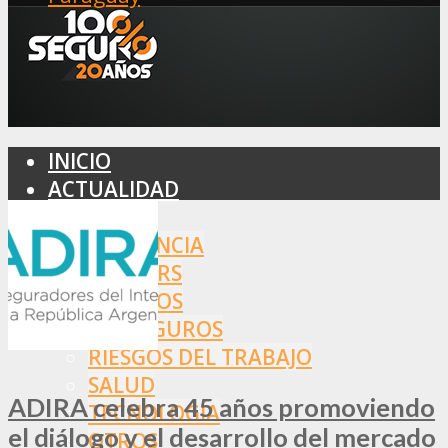
INICIO
ACTUALIDAD
MERCADO
ASISTENCIA
BROKERS
SEGUROS
REASEGUROS
RIESGOS DEL TRABAJO
SALUD
ADIRA celebra 45 años promoviendo
TECNOLOGÍA
el diálogo y el desarrollo del mercado
OTROS