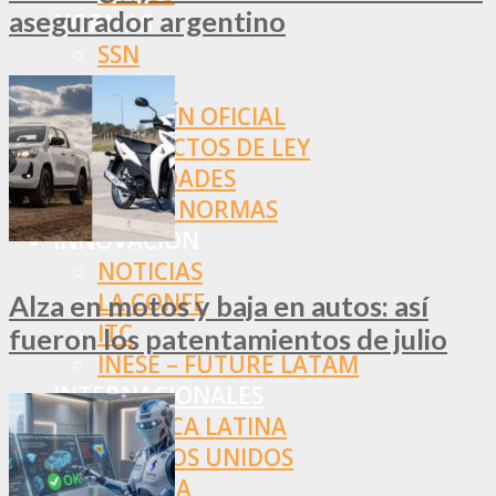
asegurador argentino
NORMAS
SSN
SRT
BOLETÍN OFICIAL
PROYECTOS DE LEY
SOCIEDADES
OTRAS NORMAS
INNOVACIÓN
NOTICIAS
LA CONFE
Alza en motos y baja en autos: así
ITC
fueron los patentamientos de julio
INESE – FÜTURE LATAM
INTERNACIONALES
AMÉRICA LATINA
ESTADOS UNIDOS
EUROPA