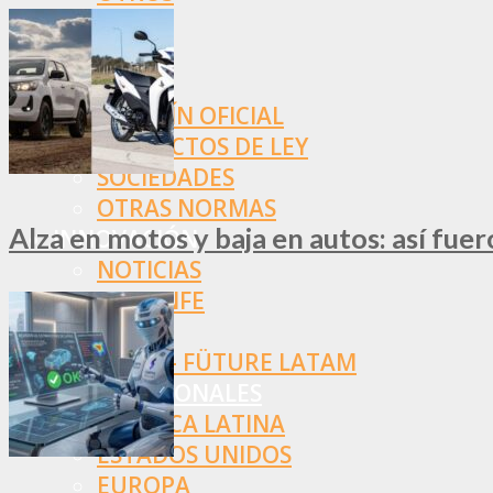
NORMAS
SSN
SRT
BOLETÍN OFICIAL
PROYECTOS DE LEY
SOCIEDADES
OTRAS NORMAS
Alza en motos y baja en autos: así fue
INNOVACIÓN
NOTICIAS
LA CONFE
ITC
INESE – FÜTURE LATAM
INTERNACIONALES
AMÉRICA LATINA
ESTADOS UNIDOS
EUROPA