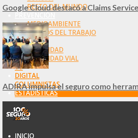
RESTO DEL MUNDO
Google Cloud destacó a Claims Services
PREVENCIÓN
MEDIOAMBIENTE
RIESGOS DEL TRABAJO
SALUD
SEGURIDAD
SEGURIDAD VIAL
TV
DIGITAL
COLUMNISTAS
ADIRA impulsa el seguro como herramie
ESTADÍSTICAS
INICIO