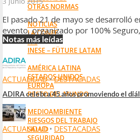
3 junio 2015
OTRAS NORMAS
INNOVACIÓN
El pasado 21 de mayo se desarrolló e
NOTICIAS
evento, organizado por 100% Seguro, 
LA CONFE
Notas más leídas
ITC
INESE – FÜTURE LATAM
INTERNACIONALES
AMÉRICA LATINA
ESTADOS UNIDOS
ACTUALIDAD
•
DESTACADAS
EUROPA
RESTO DEL MUNDO
ADIRA celebra 45 años promoviendo el diál
PREVENCIÓN
MEDIOAMBIENTE
RIESGOS DEL TRABAJO
ACTUALIDAD
•
DESTACADAS
SALUD
SEGURIDAD