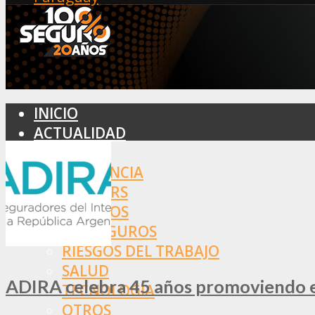
INICIO
ACTUALIDAD
MERCADO
ASISTENCIA
BROKERS
SEGUROS
REASEGUROS
RIESGOS DEL TRABAJO
SALUD
ADIRA celebra 45 años promoviendo el
TECNOLOGÍA
OTROS