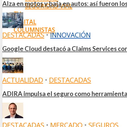
Alza en motos y baja en autos: así fueron l
SEGURIDAD VIAL
TV
DIGITAL
COLUMNISTAS
DESTACADAS
•
INNOVACIÓN
ESTADÍSTICAS
Google Cloud destacó a Claims Services como
ACTUALIDAD
•
DESTACADAS
ADIRA impulsa el seguro como herramienta e
DESTACADAS
•
MERCADO
•
SEGUROS