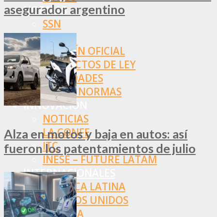
asegurador argentino
NORMAS
SSN
SRT
BOLETÍN OFICIAL
PROYECTOS DE LEY
SOCIEDADES
OTRAS NORMAS
INNOVACIÓN
NOTICIAS
LA CONFE
Alza en motos y baja en autos: así
ITC
fueron los patentamientos de julio
INESE – FÜTURE LATAM
INTERNACIONALES
AMÉRICA LATINA
ESTADOS UNIDOS
EUROPA