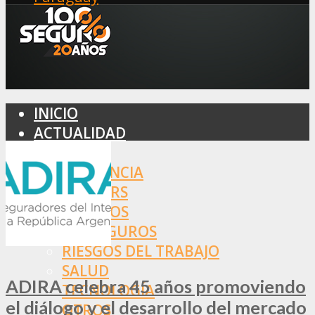
INICIO
ACTUALIDAD
MERCADO
ASISTENCIA
BROKERS
SEGUROS
REASEGUROS
RIESGOS DEL TRABAJO
SALUD
ADIRA celebra 45 años promoviendo
TECNOLOGÍA
el diálogo y el desarrollo del mercado
OTROS