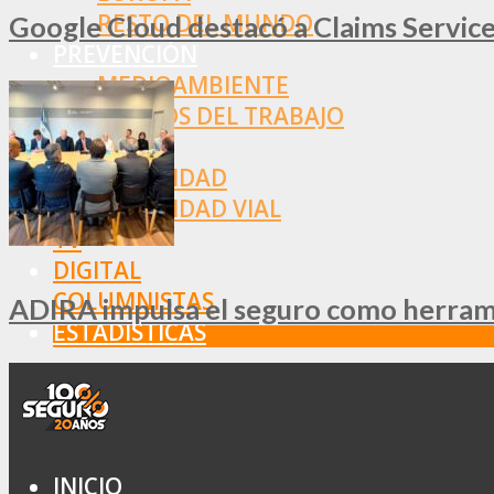
RESTO DEL MUNDO
Google Cloud destacó a Claims Services
PREVENCIÓN
MEDIOAMBIENTE
RIESGOS DEL TRABAJO
SALUD
SEGURIDAD
SEGURIDAD VIAL
TV
DIGITAL
COLUMNISTAS
ADIRA impulsa el seguro como herramie
ESTADÍSTICAS
INICIO