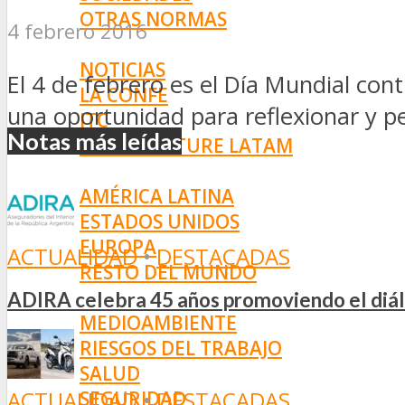
OTRAS NORMAS
4 febrero 2016
INNOVACIÓN
NOTICIAS
El 4 de febrero es el Día Mundial co
LA CONFE
una oportunidad para reflexionar y pe
ITC
Notas más leídas
INESE – FÜTURE LATAM
INTERNACIONALES
AMÉRICA LATINA
ESTADOS UNIDOS
EUROPA
ACTUALIDAD
•
DESTACADAS
RESTO DEL MUNDO
PREVENCIÓN
ADIRA celebra 45 años promoviendo el diál
MEDIOAMBIENTE
RIESGOS DEL TRABAJO
SALUD
ACTUALIDAD
•
DESTACADAS
SEGURIDAD