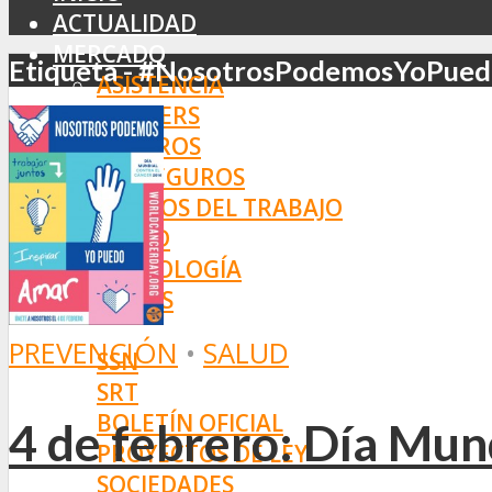
ACTUALIDAD
MERCADO
Etiqueta - #NosotrosPodemosYoPue
ASISTENCIA
BROKERS
SEGUROS
REASEGUROS
RIESGOS DEL TRABAJO
SALUD
TECNOLOGÍA
OTROS
NORMAS
PREVENCIÓN
•
SALUD
SSN
SRT
BOLETÍN OFICIAL
4 de febrero: Día Mun
PROYECTOS DE LEY
SOCIEDADES