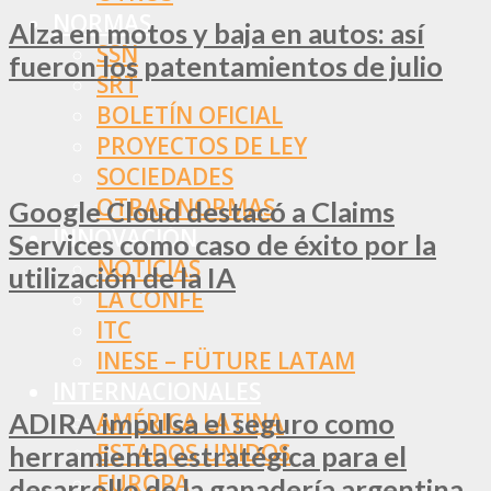
NORMAS
Alza en motos y baja en autos: así
SSN
fueron los patentamientos de julio
SRT
BOLETÍN OFICIAL
PROYECTOS DE LEY
SOCIEDADES
OTRAS NORMAS
Google Cloud destacó a Claims
INNOVACIÓN
Services como caso de éxito por la
NOTICIAS
utilización de la IA
LA CONFE
ITC
INESE – FÜTURE LATAM
INTERNACIONALES
ADIRA impulsa el seguro como
AMÉRICA LATINA
ESTADOS UNIDOS
herramienta estratégica para el
EUROPA
desarrollo de la ganadería argentina