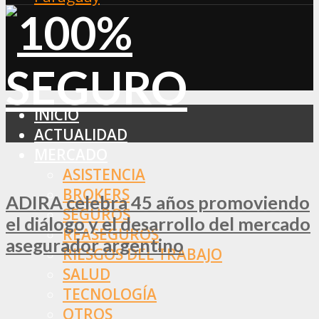
INICIO
ACTUALIDAD
MERCADO
ASISTENCIA
BROKERS
ADIRA celebra 45 años promoviendo
SEGUROS
el diálogo y el desarrollo del mercado
REASEGUROS
asegurador argentino
RIESGOS DEL TRABAJO
SALUD
TECNOLOGÍA
OTROS