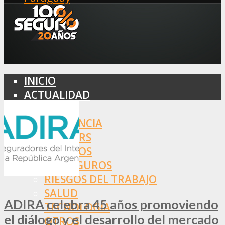
INICIO
ACTUALIDAD
MERCADO
ASISTENCIA
BROKERS
SEGUROS
REASEGUROS
RIESGOS DEL TRABAJO
SALUD
ADIRA celebra 45 años promoviendo
TECNOLOGÍA
el diálogo y el desarrollo del mercado
OTROS