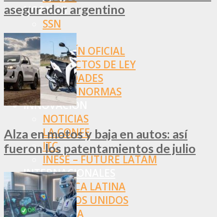
asegurador argentino
NORMAS
SSN
SRT
BOLETÍN OFICIAL
PROYECTOS DE LEY
SOCIEDADES
OTRAS NORMAS
INNOVACIÓN
NOTICIAS
LA CONFE
Alza en motos y baja en autos: así
ITC
fueron los patentamientos de julio
INESE – FÜTURE LATAM
INTERNACIONALES
AMÉRICA LATINA
ESTADOS UNIDOS
EUROPA