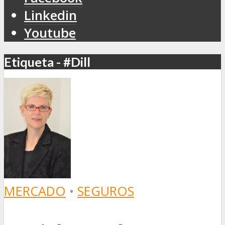
Linkedin
Youtube
Etiqueta - #Dill
MERCADO
•
SEGUROS