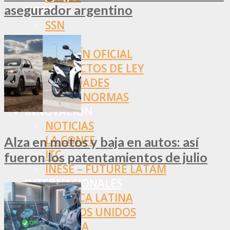
asegurador argentino
NORMAS
SSN
SRT
BOLETÍN OFICIAL
PROYECTOS DE LEY
SOCIEDADES
OTRAS NORMAS
INNOVACIÓN
NOTICIAS
LA CONFE
Alza en motos y baja en autos: así
ITC
fueron los patentamientos de julio
INESE – FÜTURE LATAM
INTERNACIONALES
AMÉRICA LATINA
ESTADOS UNIDOS
EUROPA