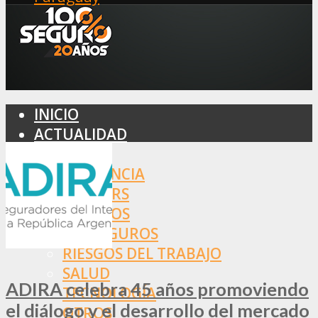
INICIO
ACTUALIDAD
MERCADO
ASISTENCIA
BROKERS
SEGUROS
REASEGUROS
RIESGOS DEL TRABAJO
SALUD
ADIRA celebra 45 años promoviendo
TECNOLOGÍA
el diálogo y el desarrollo del mercado
OTROS