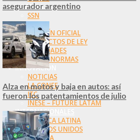
asegurador argentino
NORMAS
SSN
SRT
BOLETÍN OFICIAL
PROYECTOS DE LEY
SOCIEDADES
OTRAS NORMAS
INNOVACIÓN
NOTICIAS
LA CONFE
Alza en motos y baja en autos: así
ITC
fueron los patentamientos de julio
INESE – FÜTURE LATAM
INTERNACIONALES
AMÉRICA LATINA
ESTADOS UNIDOS
EUROPA