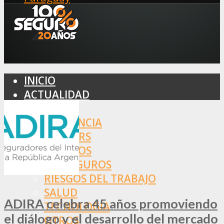
INICIO
ACTUALIDAD
MERCADO
ASISTENCIA
BROKERS
SEGUROS
REASEGUROS
RIESGOS DEL TRABAJO
SALUD
ADIRA celebra 45 años promoviendo
TECNOLOGÍA
el diálogo y el desarrollo del mercado
OTROS