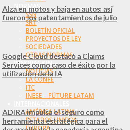
NORMAS
Alza en motos y baja en autos: así
SSN
fueron los patentamientos de julio
SRT
BOLETÍN OFICIAL
PROYECTOS DE LEY
SOCIEDADES
OTRAS NORMAS
Google Cloud destacó a Claims
INNOVACIÓN
Services como caso de éxito por la
NOTICIAS
utilización de la IA
LA CONFE
ITC
INESE – FÜTURE LATAM
INTERNACIONALES
ADIRA impulsa el seguro como
AMÉRICA LATINA
ESTADOS UNIDOS
herramienta estratégica para el
EUROPA
desarrollo de la ganadería argentina