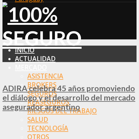
INICIO
ACTUALIDAD
MERCADO
ASISTENCIA
BROKERS
ADIRA celebra 45 años promoviendo
SEGUROS
el diálogo y el desarrollo del mercado
REASEGUROS
asegurador argentino
RIESGOS DEL TRABAJO
SALUD
TECNOLOGÍA
OTROS