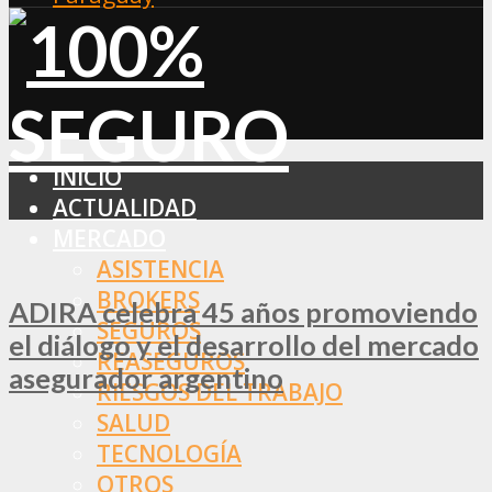
INICIO
ACTUALIDAD
MERCADO
ASISTENCIA
BROKERS
ADIRA celebra 45 años promoviendo
SEGUROS
el diálogo y el desarrollo del mercado
REASEGUROS
asegurador argentino
RIESGOS DEL TRABAJO
SALUD
TECNOLOGÍA
OTROS