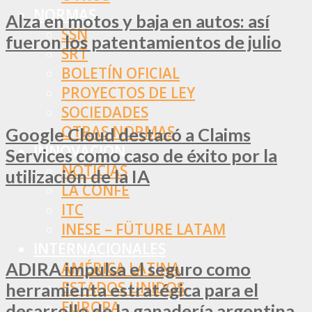
NORMAS
Alza en motos y baja en autos: así
SSN
fueron los patentamientos de julio
SRT
BOLETÍN OFICIAL
PROYECTOS DE LEY
SOCIEDADES
OTRAS NORMAS
Google Cloud destacó a Claims
INNOVACIÓN
Services como caso de éxito por la
NOTICIAS
utilización de la IA
LA CONFE
ITC
INESE – FÜTURE LATAM
INTERNACIONALES
ADIRA impulsa el seguro como
AMÉRICA LATINA
ESTADOS UNIDOS
herramienta estratégica para el
EUROPA
desarrollo de la ganadería argentina