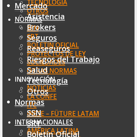
TECNOLOGÍA
Mercado
OTROS
Asistencia
NORMAS
Brokers
SSN
SRT
Seguros
BOLETÍN OFICIAL
Reaseguros
PROYECTOS DE LEY
Riesgos del Trabajo
SOCIEDADES
Salud
OTRAS NORMAS
INNOVACIÓN
Tecnología
NOTICIAS
Otros
LA CONFE
Normas
ITC
SSN
INESE – FÜTURE LATAM
INTERNACIONALES
SRT
AMÉRICA LATINA
Boletín Oficial