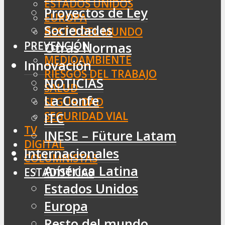
ESTADOS UNIDOS
Proyectos de Ley
EUROPA
Sociedades
RESTO DEL MUNDO
PREVENCIÓN
Otras Normas
MEDIOAMBIENTE
Innovación
RIESGOS DEL TRABAJO
NOTICIAS
SALUD
La Confe
SEGURIDAD
SEGURIDAD VIAL
ITC
TV
INESE – Füture Latam
DIGITAL
Internacionales
COLUMNISTAS
América Latina
ESTADÍSTICAS
Estados Unidos
Europa
Resto del mundo