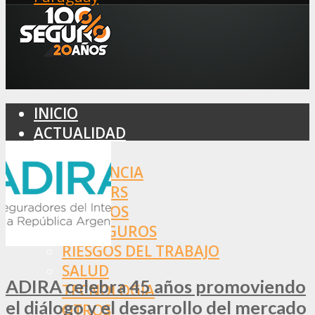
INICIO
ACTUALIDAD
MERCADO
ASISTENCIA
BROKERS
SEGUROS
REASEGUROS
RIESGOS DEL TRABAJO
SALUD
ADIRA celebra 45 años promoviendo
TECNOLOGÍA
el diálogo y el desarrollo del mercado
OTROS