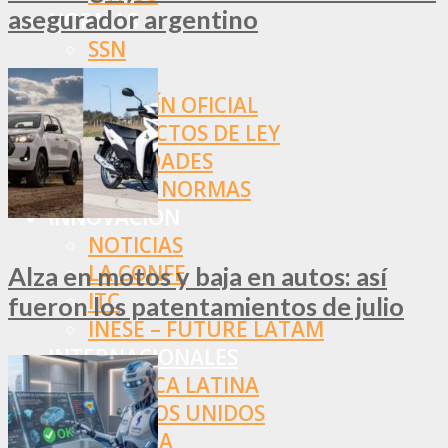
asegurador argentino
NORMAS
SSN
SRT
BOLETÍN OFICIAL
PROYECTOS DE LEY
SOCIEDADES
OTRAS NORMAS
INNOVACIÓN
NOTICIAS
LA CONFE
Alza en motos y baja en autos: así
ITC
fueron los patentamientos de julio
INESE – FÜTURE LATAM
INTERNACIONALES
AMÉRICA LATINA
ESTADOS UNIDOS
EUROPA