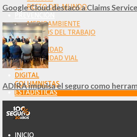
RESTO DEL MUNDO
Google Cloud destacó a Claims Services
PREVENCIÓN
MEDIOAMBIENTE
RIESGOS DEL TRABAJO
SALUD
SEGURIDAD
SEGURIDAD VIAL
TV
DIGITAL
COLUMNISTAS
ADIRA impulsa el seguro como herramie
ESTADÍSTICAS
INICIO