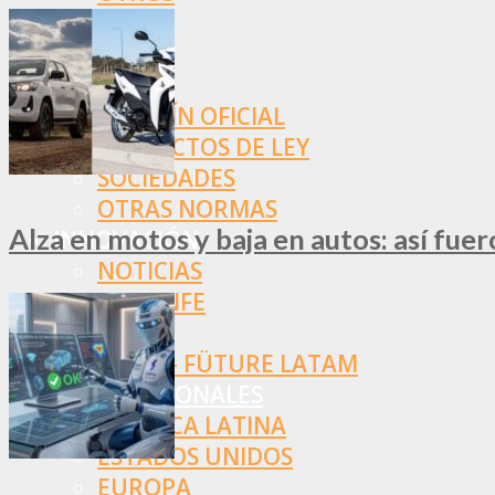
NORMAS
SSN
SRT
BOLETÍN OFICIAL
PROYECTOS DE LEY
SOCIEDADES
OTRAS NORMAS
Alza en motos y baja en autos: así fue
INNOVACIÓN
NOTICIAS
LA CONFE
ITC
INESE – FÜTURE LATAM
INTERNACIONALES
AMÉRICA LATINA
ESTADOS UNIDOS
EUROPA