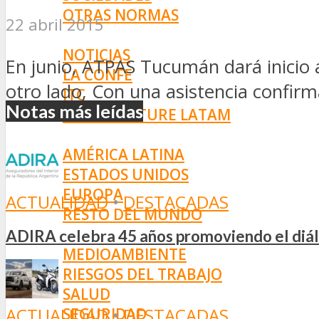
OTRAS NORMAS
22 abril 2015
INNOVACIÓN
NOTICIAS
En junio, ATPAS Tucumán dará inicio 
LA CONFE
otro lado, Con una asistencia confirm
ITC
Notas más leídas
INESE – FÜTURE LATAM
INTERNACIONALES
AMÉRICA LATINA
ESTADOS UNIDOS
EUROPA
ACTUALIDAD
•
DESTACADAS
RESTO DEL MUNDO
PREVENCIÓN
ADIRA celebra 45 años promoviendo el diál
MEDIOAMBIENTE
RIESGOS DEL TRABAJO
SALUD
ACTUALIDAD
•
DESTACADAS
SEGURIDAD