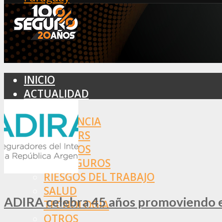
INICIO
ACTUALIDAD
MERCADO
ASISTENCIA
BROKERS
SEGUROS
REASEGUROS
RIESGOS DEL TRABAJO
SALUD
ADIRA celebra 45 años promoviendo el
TECNOLOGÍA
OTROS