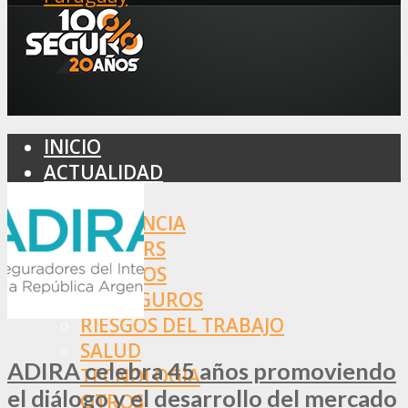
INICIO
ACTUALIDAD
MERCADO
ASISTENCIA
BROKERS
SEGUROS
REASEGUROS
RIESGOS DEL TRABAJO
SALUD
ADIRA celebra 45 años promoviendo
TECNOLOGÍA
el diálogo y el desarrollo del mercado
OTROS