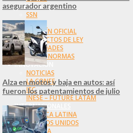
asegurador argentino
NORMAS
SSN
SRT
BOLETÍN OFICIAL
PROYECTOS DE LEY
SOCIEDADES
OTRAS NORMAS
INNOVACIÓN
NOTICIAS
LA CONFE
Alza en motos y baja en autos: así
ITC
fueron los patentamientos de julio
INESE – FÜTURE LATAM
INTERNACIONALES
AMÉRICA LATINA
ESTADOS UNIDOS
EUROPA