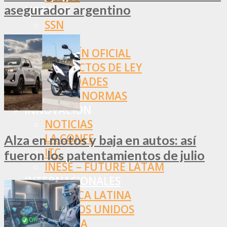
asegurador argentino
NORMAS
SSN
SRT
BOLETÍN OFICIAL
PROYECTOS DE LEY
SOCIEDADES
OTRAS NORMAS
INNOVACIÓN
NOTICIAS
LA CONFE
Alza en motos y baja en autos: así
ITC
fueron los patentamientos de julio
INESE – FÜTURE LATAM
INTERNACIONALES
AMÉRICA LATINA
ESTADOS UNIDOS
EUROPA