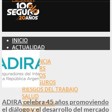
INICIO
ACTUALIDAD
MERCADO
ASISTENCIA
BROKERS
SEGUROS
REASEGUROS
RIESGOS DEL TRABAJO
SALUD
ADIRA celebra 45 años promoviendo
TECNOLOGÍA
el diálogo y el desarrollo del mercado
OTROS