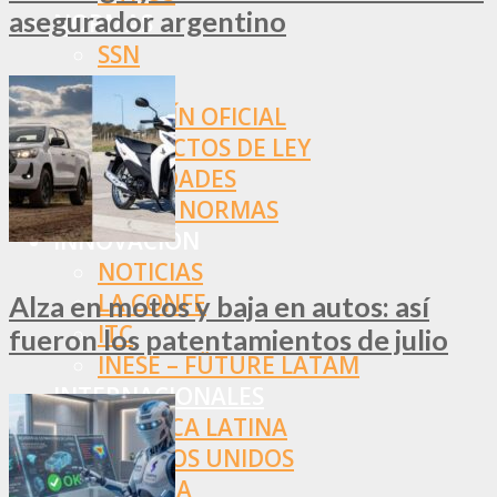
asegurador argentino
NORMAS
SSN
SRT
BOLETÍN OFICIAL
PROYECTOS DE LEY
SOCIEDADES
OTRAS NORMAS
INNOVACIÓN
NOTICIAS
LA CONFE
Alza en motos y baja en autos: así
ITC
fueron los patentamientos de julio
INESE – FÜTURE LATAM
INTERNACIONALES
AMÉRICA LATINA
ESTADOS UNIDOS
EUROPA