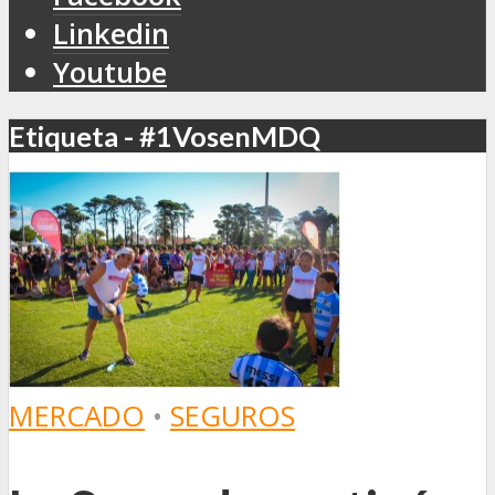
Linkedin
Youtube
Etiqueta - #1VosenMDQ
MERCADO
•
SEGUROS