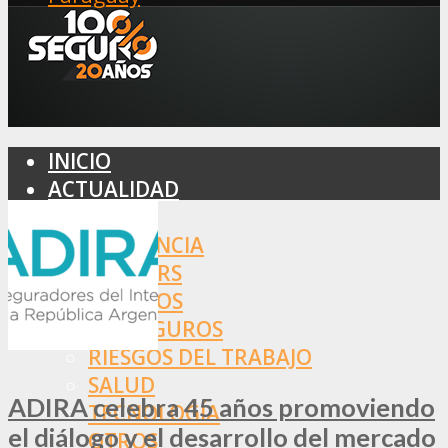
INICIO
ACTUALIDAD
MERCADO
ASISTENCIA
BROKERS
SEGUROS
REASEGUROS
RIESGOS DEL TRABAJO
SALUD
ADIRA celebra 45 años promoviendo
TECNOLOGÍA
el diálogo y el desarrollo del mercado
OTROS