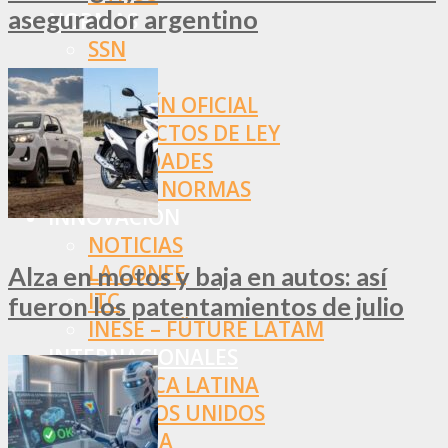
asegurador argentino
NORMAS
SSN
SRT
BOLETÍN OFICIAL
PROYECTOS DE LEY
SOCIEDADES
OTRAS NORMAS
INNOVACIÓN
NOTICIAS
LA CONFE
Alza en motos y baja en autos: así
ITC
fueron los patentamientos de julio
INESE – FÜTURE LATAM
INTERNACIONALES
AMÉRICA LATINA
ESTADOS UNIDOS
EUROPA