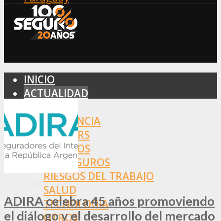
INICIO
ACTUALIDAD
MERCADO
ASISTENCIA
BROKERS
SEGUROS
REASEGUROS
RIESGOS DEL TRABAJO
SALUD
ADIRA celebra 45 años promoviendo
TECNOLOGÍA
el diálogo y el desarrollo del mercado
OTROS