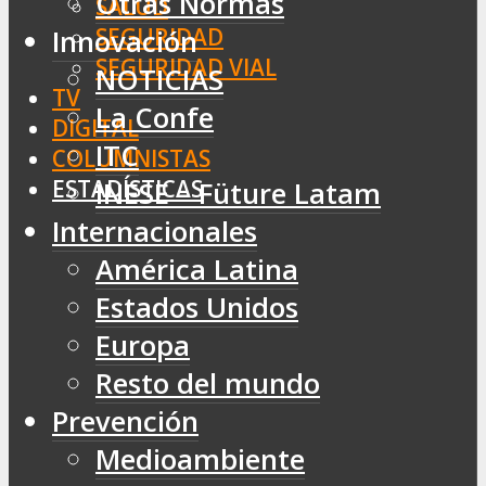
Otras Normas
SALUD
SEGURIDAD
Innovación
SEGURIDAD VIAL
NOTICIAS
TV
La Confe
DIGITAL
ITC
COLUMNISTAS
ESTADÍSTICAS
INESE – Füture Latam
Internacionales
América Latina
Estados Unidos
Europa
Resto del mundo
Prevención
Medioambiente