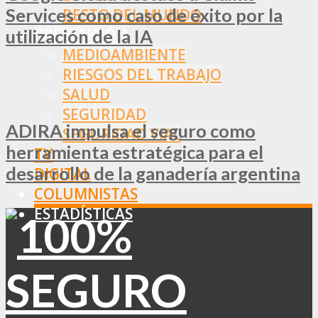
Services como caso de éxito por la
RESTO DEL MUNDO
PREVENCIÓN
utilización de la IA
MEDIOAMBIENTE
RIESGOS DEL TRABAJO
SALUD
SEGURIDAD
ADIRA impulsa el seguro como
SEGURIDAD VIAL
herramienta estratégica para el
TV
desarrollo de la ganadería argentina
DIGITAL
COLUMNISTAS
ESTADÍSTICAS