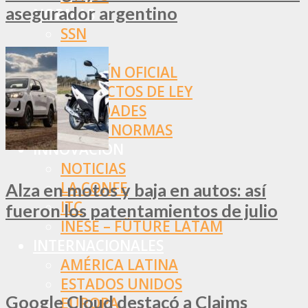
asegurador argentino
NORMAS
SSN
SRT
BOLETÍN OFICIAL
PROYECTOS DE LEY
SOCIEDADES
OTRAS NORMAS
INNOVACIÓN
NOTICIAS
LA CONFE
Alza en motos y baja en autos: así
ITC
fueron los patentamientos de julio
INESE – FÜTURE LATAM
INTERNACIONALES
AMÉRICA LATINA
ESTADOS UNIDOS
Google Cloud destacó a Claims
EUROPA