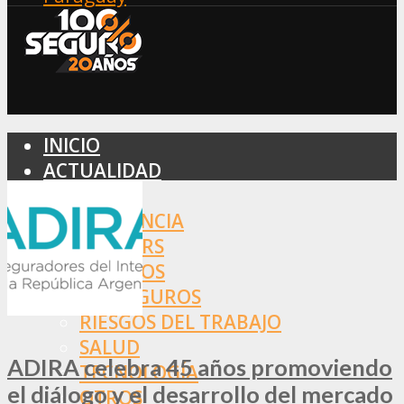
INICIO
ACTUALIDAD
MERCADO
ASISTENCIA
BROKERS
SEGUROS
REASEGUROS
RIESGOS DEL TRABAJO
SALUD
ADIRA celebra 45 años promoviendo
TECNOLOGÍA
el diálogo y el desarrollo del mercado
OTROS