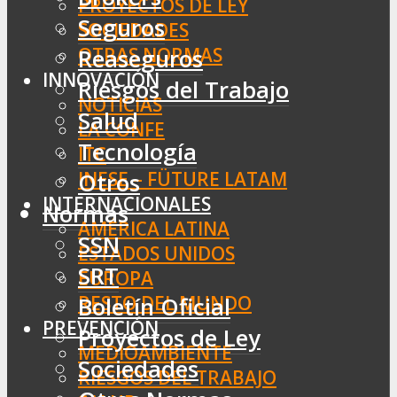
PROYECTOS DE LEY
Seguros
SOCIEDADES
OTRAS NORMAS
Reaseguros
INNOVACIÓN
Riesgos del Trabajo
NOTICIAS
Salud
LA CONFE
Tecnología
ITC
INESE – FÜTURE LATAM
Otros
INTERNACIONALES
Normas
AMÉRICA LATINA
SSN
ESTADOS UNIDOS
SRT
EUROPA
RESTO DEL MUNDO
Boletín Oficial
PREVENCIÓN
Proyectos de Ley
MEDIOAMBIENTE
Sociedades
RIESGOS DEL TRABAJO