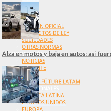
NORMAS
SSN
SRT
BOLETÍN OFICIAL
PROYECTOS DE LEY
SOCIEDADES
OTRAS NORMAS
Alza en motos y baja en autos: así fue
INNOVACIÓN
NOTICIAS
LA CONFE
ITC
INESE – FÜTURE LATAM
INTERNACIONALES
AMÉRICA LATINA
ESTADOS UNIDOS
EUROPA