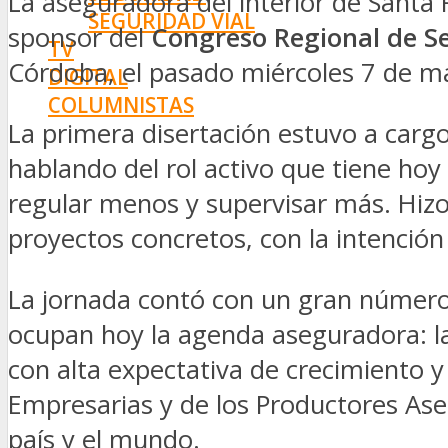
La aseguradora del interior de Santa
SEGURIDAD VIAL
sponsor del
Congreso Regional de S
TV
Córdoba, el pasado miércoles 7 de m
DIGITAL
COLUMNISTAS
La primera disertación estuvo a carg
ESTADÍSTICAS
hablando del rol activo que tiene hoy
regular menos y supervisar más. Hizo
proyectos concretos, con la intenció
La jornada contó con un gran número 
ocupan hoy la agenda aseguradora: las
con alta expectativa de crecimiento y
Empresarias y de los Productores Ase
país y el mundo.