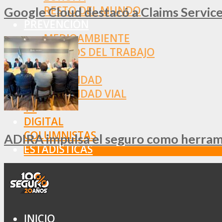
RESTO DEL MUNDO
Google Cloud destacó a Claims Services
PREVENCIÓN
MEDIOAMBIENTE
RIESGOS DEL TRABAJO
SALUD
SEGURIDAD
SEGURIDAD VIAL
TV
DIGITAL
COLUMNISTAS
ADIRA impulsa el seguro como herramie
ESTADÍSTICAS
INICIO