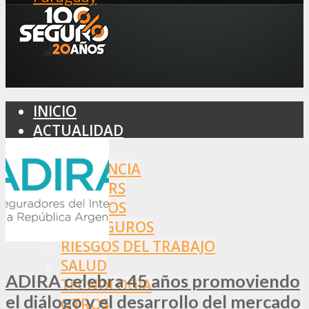
INICIO
ACTUALIDAD
MERCADO
ASISTENCIA
BROKERS
SEGUROS
REASEGUROS
RIESGOS DEL TRABAJO
SALUD
ADIRA celebra 45 años promoviendo
TECNOLOGÍA
el diálogo y el desarrollo del mercado
OTROS