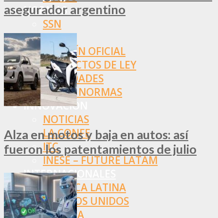
asegurador argentino
NORMAS
SSN
SRT
BOLETÍN OFICIAL
PROYECTOS DE LEY
SOCIEDADES
OTRAS NORMAS
INNOVACIÓN
NOTICIAS
LA CONFE
Alza en motos y baja en autos: así
ITC
fueron los patentamientos de julio
INESE – FÜTURE LATAM
INTERNACIONALES
AMÉRICA LATINA
ESTADOS UNIDOS
EUROPA