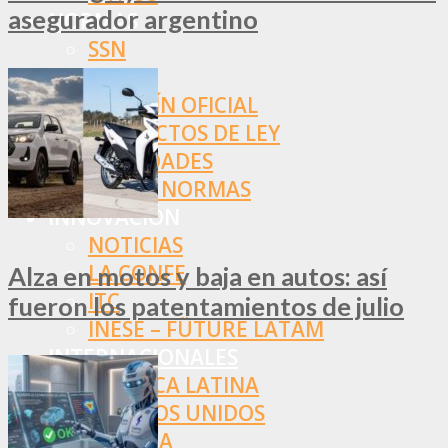
asegurador argentino
NORMAS
SSN
SRT
BOLETÍN OFICIAL
PROYECTOS DE LEY
SOCIEDADES
OTRAS NORMAS
INNOVACIÓN
NOTICIAS
LA CONFE
Alza en motos y baja en autos: así
ITC
fueron los patentamientos de julio
INESE – FÜTURE LATAM
INTERNACIONALES
AMÉRICA LATINA
ESTADOS UNIDOS
EUROPA