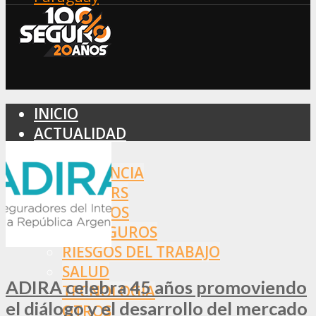
INICIO
ACTUALIDAD
MERCADO
ASISTENCIA
BROKERS
SEGUROS
REASEGUROS
RIESGOS DEL TRABAJO
SALUD
ADIRA celebra 45 años promoviendo
TECNOLOGÍA
el diálogo y el desarrollo del mercado
OTROS