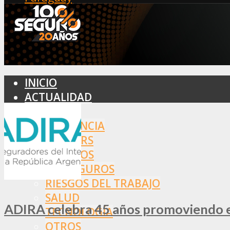
INICIO
ACTUALIDAD
MERCADO
ASISTENCIA
BROKERS
SEGUROS
REASEGUROS
RIESGOS DEL TRABAJO
SALUD
ADIRA celebra 45 años promoviendo el
TECNOLOGÍA
OTROS