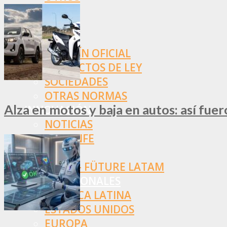
NORMAS
SSN
SRT
BOLETÍN OFICIAL
PROYECTOS DE LEY
SOCIEDADES
OTRAS NORMAS
Alza en motos y baja en autos: así fue
INNOVACIÓN
NOTICIAS
LA CONFE
ITC
INESE – FÜTURE LATAM
INTERNACIONALES
AMÉRICA LATINA
ESTADOS UNIDOS
EUROPA