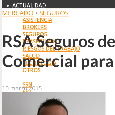
ACTUALIDAD
MERCADO
•
SEGUROS
MERCADO
ASISTENCIA
BROKERS
SEGUROS
RSA Seguros de
REASEGUROS
RIESGOS DEL TRABAJO
Comercial para 
SALUD
TECNOLOGÍA
OTROS
NORMAS
SSN
10 marzo 2015
SRT
BOLETÍN OFICIAL
PROYECTOS DE LEY
SOCIEDADES