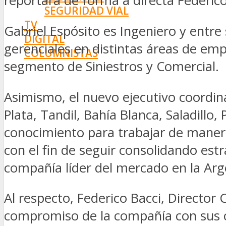
reportará de forma a directa Federico
SEGURIDAD VIAL
TV
Gabriel Espósito es Ingeniero y entr
DIGITAL
gerenciales en distintas áreas de em
COLUMNISTAS
segmento de Siniestros y Comercial.
ESTADÍSTICAS
Asimismo, el nuevo ejecutivo coordin
Plata, Tandil, Bahía Blanca, Saladillo,
conocimiento para trabajar de manera
con el fin de seguir consolidando es
compañía líder del mercado en la Arg
Al respecto, Federico Bacci, Directo
compromiso de la compañía con sus cl