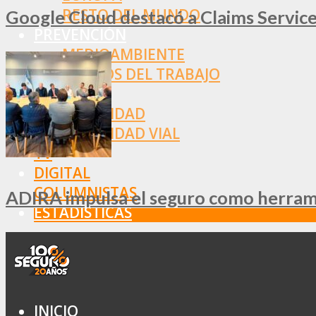
RESTO DEL MUNDO
Google Cloud destacó a Claims Services
PREVENCIÓN
MEDIOAMBIENTE
RIESGOS DEL TRABAJO
SALUD
SEGURIDAD
SEGURIDAD VIAL
TV
DIGITAL
COLUMNISTAS
ADIRA impulsa el seguro como herramie
ESTADÍSTICAS
INICIO