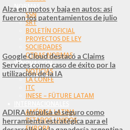
NORMAS
Alza en motos y baja en autos: así
SSN
fueron los patentamientos de julio
SRT
BOLETÍN OFICIAL
PROYECTOS DE LEY
SOCIEDADES
OTRAS NORMAS
Google Cloud destacó a Claims
INNOVACIÓN
Services como caso de éxito por la
NOTICIAS
utilización de la IA
LA CONFE
ITC
INESE – FÜTURE LATAM
INTERNACIONALES
ADIRA impulsa el seguro como
AMÉRICA LATINA
ESTADOS UNIDOS
herramienta estratégica para el
EUROPA
desarrollo de la ganadería argentina