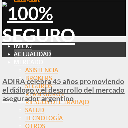
INICIO
ACTUALIDAD
MERCADO
ASISTENCIA
BROKERS
ADIRA celebra 45 años promoviendo
SEGUROS
el diálogo y el desarrollo del mercado
REASEGUROS
asegurador argentino
RIESGOS DEL TRABAJO
SALUD
TECNOLOGÍA
OTROS