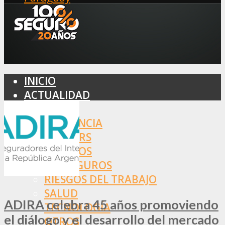
INICIO
ACTUALIDAD
MERCADO
ASISTENCIA
BROKERS
SEGUROS
REASEGUROS
RIESGOS DEL TRABAJO
SALUD
ADIRA celebra 45 años promoviendo
TECNOLOGÍA
el diálogo y el desarrollo del mercado
OTROS