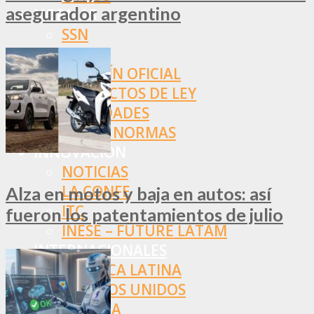
asegurador argentino
NORMAS
SSN
SRT
BOLETÍN OFICIAL
PROYECTOS DE LEY
SOCIEDADES
OTRAS NORMAS
INNOVACIÓN
NOTICIAS
LA CONFE
Alza en motos y baja en autos: así
ITC
fueron los patentamientos de julio
INESE – FÜTURE LATAM
INTERNACIONALES
AMÉRICA LATINA
ESTADOS UNIDOS
EUROPA