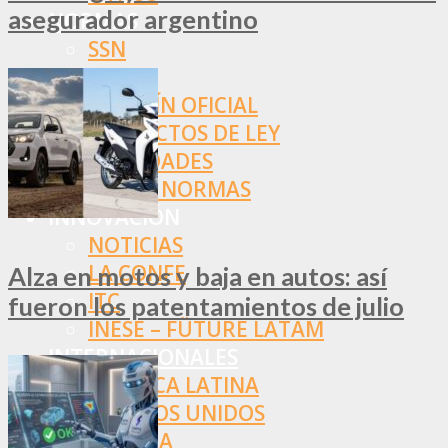
asegurador argentino
NORMAS
SSN
SRT
BOLETÍN OFICIAL
PROYECTOS DE LEY
SOCIEDADES
OTRAS NORMAS
INNOVACIÓN
NOTICIAS
LA CONFE
Alza en motos y baja en autos: así
ITC
fueron los patentamientos de julio
INESE – FÜTURE LATAM
INTERNACIONALES
AMÉRICA LATINA
ESTADOS UNIDOS
EUROPA