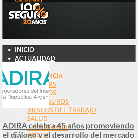
INICIO
ACTUALIDAD
MERCADO
ASISTENCIA
BROKERS
SEGUROS
REASEGUROS
RIESGOS DEL TRABAJO
SALUD
ADIRA celebra 45 años promoviendo
TECNOLOGÍA
el diálogo y el desarrollo del mercado
OTROS