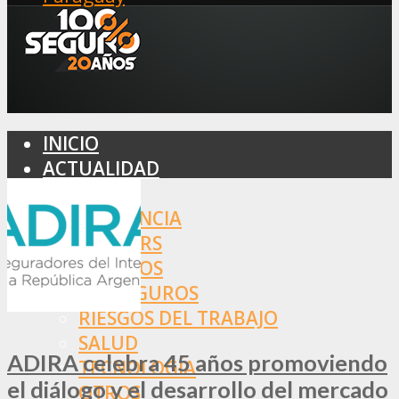
INICIO
ACTUALIDAD
MERCADO
ASISTENCIA
BROKERS
SEGUROS
REASEGUROS
RIESGOS DEL TRABAJO
SALUD
ADIRA celebra 45 años promoviendo
TECNOLOGÍA
el diálogo y el desarrollo del mercado
OTROS