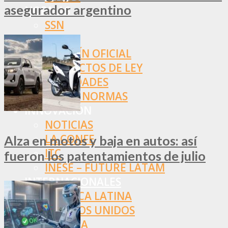
asegurador argentino
NORMAS
SSN
SRT
BOLETÍN OFICIAL
PROYECTOS DE LEY
SOCIEDADES
OTRAS NORMAS
INNOVACIÓN
NOTICIAS
LA CONFE
Alza en motos y baja en autos: así
ITC
fueron los patentamientos de julio
INESE – FÜTURE LATAM
INTERNACIONALES
AMÉRICA LATINA
ESTADOS UNIDOS
EUROPA