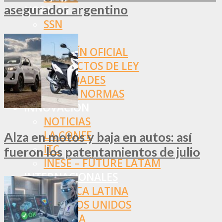
asegurador argentino
NORMAS
SSN
SRT
BOLETÍN OFICIAL
PROYECTOS DE LEY
SOCIEDADES
OTRAS NORMAS
INNOVACIÓN
NOTICIAS
LA CONFE
Alza en motos y baja en autos: así
ITC
fueron los patentamientos de julio
INESE – FÜTURE LATAM
INTERNACIONALES
AMÉRICA LATINA
ESTADOS UNIDOS
EUROPA