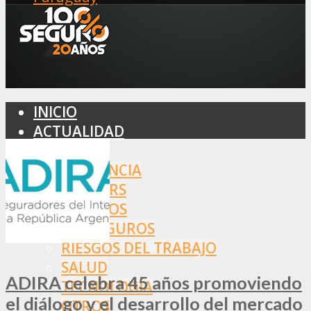
INICIO
ACTUALIDAD
MERCADO
ASISTENCIA
BROKERS
SEGUROS
REASEGUROS
RIESGOS DEL TRABAJO
SALUD
ADIRA celebra 45 años promoviendo
TECNOLOGÍA
el diálogo y el desarrollo del mercado
OTROS