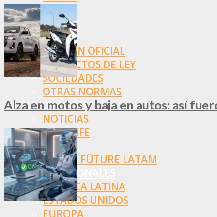
NORMAS
SSN
SRT
BOLETÍN OFICIAL
PROYECTOS DE LEY
SOCIEDADES
OTRAS NORMAS
Alza en motos y baja en autos: así fue
INNOVACIÓN
NOTICIAS
LA CONFE
ITC
INESE – FÜTURE LATAM
INTERNACIONALES
AMÉRICA LATINA
ESTADOS UNIDOS
EUROPA