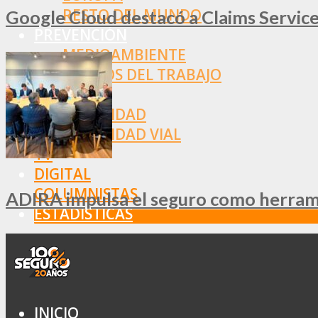
RESTO DEL MUNDO
Google Cloud destacó a Claims Services
PREVENCIÓN
MEDIOAMBIENTE
RIESGOS DEL TRABAJO
SALUD
SEGURIDAD
SEGURIDAD VIAL
TV
DIGITAL
COLUMNISTAS
ADIRA impulsa el seguro como herramie
ESTADÍSTICAS
INICIO