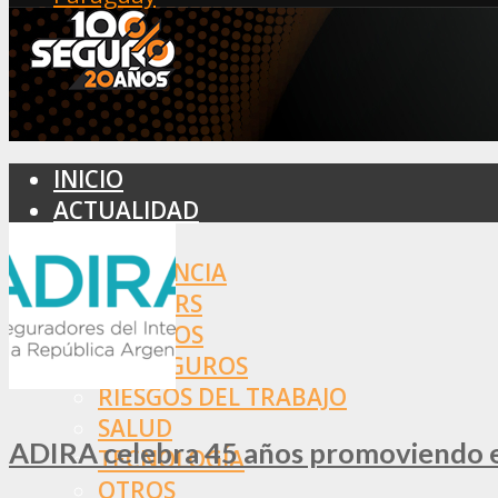
INICIO
ACTUALIDAD
MERCADO
ASISTENCIA
BROKERS
SEGUROS
REASEGUROS
RIESGOS DEL TRABAJO
SALUD
ADIRA celebra 45 años promoviendo el
TECNOLOGÍA
OTROS