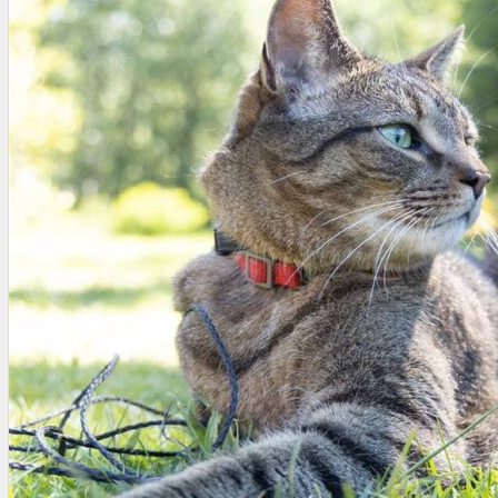
OTRAS NORMAS
INNOVACIÓN
NOTICIAS
LA CONFE
ITC
INESE – FÜTURE LATAM
INTERNACIONALES
AMÉRICA LATINA
ESTADOS UNIDOS
EUROPA
RESTO DEL MUNDO
PREVENCIÓN
MEDIOAMBIENTE
RIESGOS DEL TRABAJO
SALUD
SEGURIDAD