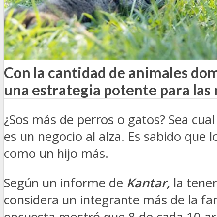
SEGURIDAD VIAL
TV
DIGITAL
COLUMNISTAS
ESTADÍSTICAS
Con la cantidad de animales dom
una estrategia potente para las
¿Sos más de perros o gatos? Sea cual 
es un negocio al alza. Es sabido que 
como un hijo más.
Según un informe de
Kantar,
la tenen
considera un integrante más de la fa
encuesta mostró que 8 de cada 10 a