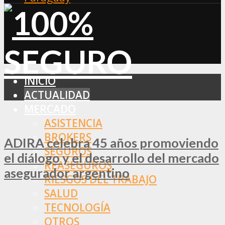
INICIO
ACTUALIDAD
MERCADO
ASISTENCIA
BROKERS
ADIRA celebra 45 años promoviendo
SEGUROS
el diálogo y el desarrollo del mercado
REASEGUROS
asegurador argentino
RIESGOS DEL TRABAJO
SALUD
TECNOLOGÍA
OTROS