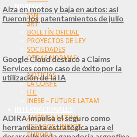
NORMAS
Alza en motos y baja en autos: así
SSN
fueron los patentamientos de julio
SRT
BOLETÍN OFICIAL
PROYECTOS DE LEY
SOCIEDADES
OTRAS NORMAS
Google Cloud destacó a Claims
INNOVACIÓN
Services como caso de éxito por la
NOTICIAS
utilización de la IA
LA CONFE
ITC
INESE – FÜTURE LATAM
INTERNACIONALES
ADIRA impulsa el seguro como
AMÉRICA LATINA
ESTADOS UNIDOS
herramienta estratégica para el
EUROPA
desarrollo de la ganadería argentina