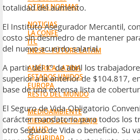
OTRAS NORMAS
totalidad del aumento.
INNOVACIÓN
NOTICIAS
El Instituto Asegurador Mercantil, con
LA CONFE
costo sin desmedro de mantener para
ITC
del nuevo acuerdo salarial.
INESE – FÜTURE LATAM
INTERNACIONALES
A partir del 1º de abril los trabaja
AMÉRICA LATINA
ESTADOS UNIDOS
superior a la anterior de $104.817, 
EUROPA
base de una extensa lista de cobertur
RESTO DEL MUNDO
PREVENCIÓN
El Seguro de Vida Obligatorio Conven
MEDIOAMBIENTE
carácter mandatorio para todos los t
RIESGOS DEL TRABAJO
SALUD
otro Seguro de Vida o beneficio. Su 
SEGURIDAD