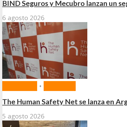
BIND Seguros y Mecubro lanzan un seg
6 agosto 2026
MERCADO
•
SEGUROS
The Human Safety Net se lanza en Arg
5 agosto 2026