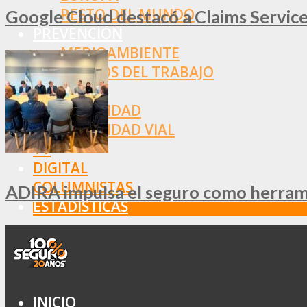
RESTO DEL MUNDO
Google Cloud destacó a Claims Services
PREVENCIÓN
MEDIOAMBIENTE
RIESGOS DEL TRABAJO
SALUD
SEGURIDAD
SEGURIDAD VIAL
TV
DIGITAL
COLUMNISTAS
ADIRA impulsa el seguro como herramie
ESTADÍSTICAS
INICIO