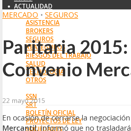
ACTUALIDAD
MERCADO
•
SEGUROS
MERCADO
ASISTENCIA
BROKERS
SEGUROS
Paritaria 2015:
REASEGUROS
RIESGOS DEL TRABAJO
Convenio Merc
SALUD
TECNOLOGÍA
OTROS
NORMAS
SSN
22 mayo 2015
SRT
BOLETÍN OFICIAL
En ocasión de cerrarse la negociació
PROYECTOS DE LEY
Mercantil
, informó que no trasladará
SOCIEDADES