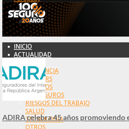
INICIO
ACTUALIDAD
MERCADO
ASISTENCIA
BROKERS
SEGUROS
REASEGUROS
RIESGOS DEL TRABAJO
SALUD
ADIRA celebra 45 años promoviendo el
TECNOLOGÍA
OTROS