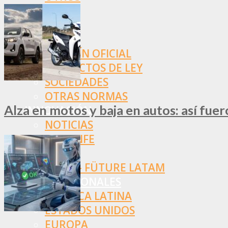
NORMAS
SSN
SRT
BOLETÍN OFICIAL
PROYECTOS DE LEY
SOCIEDADES
OTRAS NORMAS
Alza en motos y baja en autos: así fue
INNOVACIÓN
NOTICIAS
LA CONFE
ITC
INESE – FÜTURE LATAM
INTERNACIONALES
AMÉRICA LATINA
ESTADOS UNIDOS
EUROPA