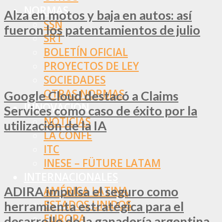
NORMAS
Alza en motos y baja en autos: así
SSN
fueron los patentamientos de julio
SRT
BOLETÍN OFICIAL
PROYECTOS DE LEY
SOCIEDADES
OTRAS NORMAS
Google Cloud destacó a Claims
INNOVACIÓN
Services como caso de éxito por la
NOTICIAS
utilización de la IA
LA CONFE
ITC
INESE – FÜTURE LATAM
INTERNACIONALES
ADIRA impulsa el seguro como
AMÉRICA LATINA
ESTADOS UNIDOS
herramienta estratégica para el
EUROPA
desarrollo de la ganadería argentina