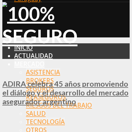
INICIO
ACTUALIDAD
MERCADO
ASISTENCIA
BROKERS
ADIRA celebra 45 años promoviendo
SEGUROS
el diálogo y el desarrollo del mercado
REASEGUROS
asegurador argentino
RIESGOS DEL TRABAJO
SALUD
TECNOLOGÍA
OTROS