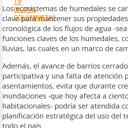
TV
Los ecosistemas de humedales se cara
DIGITAL
COLUMNISTAS
clave para mantener sus propiedades f
ESTADÍSTICAS
cronológica de los flujos de agua -s
funciones claves de los humedales, c
lluvias, las cuales en un marco de ca
Además, el avance de barrios cerrad
participativa y una falta de atención 
asentamientos, evita que durante cre
inundaciones -que hoy afecta a cient
habitacionales- podría ser atendida 
planificación estratégica del uso del 
todo el país.