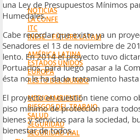
INNOVACIÓN
una Ley de Presupuestos Mínimos para
NOTICIAS
Humedales.
LA CONFE
ITC
Cabe recordar que existe ya un proye
INESE – FÜTURE LATAM
Senadores el 13 de noviembre de 201
INTERNACIONALES
AMÉRICA LATINA
lento. En 2014 el proyecto tuvo dicta
ESTADOS UNIDOS
Portuarios, para luego pasar a la C
EUROPA
ésta no le ha dado tratamiento hasta 
RESTO DEL MUNDO
PREVENCIÓN
El proyecto en cuestión tiene como ob
MEDIOAMBIENTE
RIESGOS DEL TRABAJO
piso mínimo de protección para todos
SALUD
bienes y servicios para la sociedad, b
SEGURIDAD
bienestar de todos.
SEGURIDAD VIAL