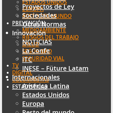
ESTADOS UNIDOS
Proyectos de Ley
EUROPA
Sociedades
RESTO DEL MUNDO
PREVENCIÓN
Otras Normas
MEDIOAMBIENTE
Innovación
RIESGOS DEL TRABAJO
NOTICIAS
SALUD
La Confe
SEGURIDAD
SEGURIDAD VIAL
ITC
TV
INESE – Füture Latam
DIGITAL
Internacionales
COLUMNISTAS
América Latina
ESTADÍSTICAS
Estados Unidos
Europa
Resto del mundo