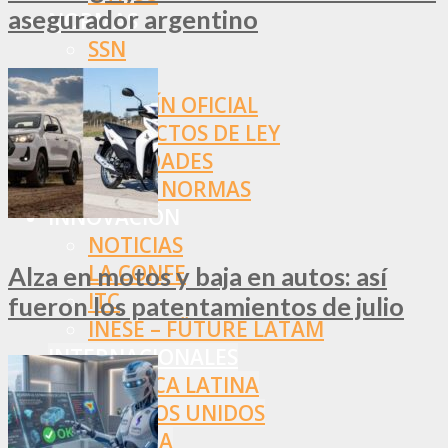
asegurador argentino
NORMAS
SSN
SRT
BOLETÍN OFICIAL
PROYECTOS DE LEY
SOCIEDADES
OTRAS NORMAS
INNOVACIÓN
NOTICIAS
LA CONFE
Alza en motos y baja en autos: así
ITC
fueron los patentamientos de julio
INESE – FÜTURE LATAM
INTERNACIONALES
AMÉRICA LATINA
ESTADOS UNIDOS
EUROPA