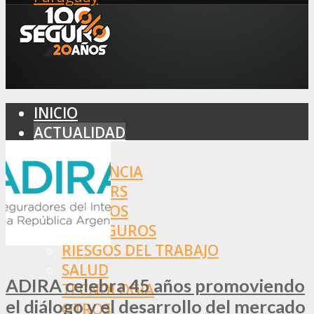
INICIO
ACTUALIDAD
MERCADO
ASISTENCIA
BROKERS
SEGUROS
REASEGUROS
RIESGOS DEL TRABAJO
SALUD
ADIRA celebra 45 años promoviendo
TECNOLOGÍA
el diálogo y el desarrollo del mercado
OTROS