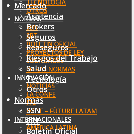
TECNOLOGÍA
Mercado
OTROS
Asistencia
NORMAS
Brokers
SSN
SRT
Seguros
BOLETÍN OFICIAL
Reaseguros
PROYECTOS DE LEY
Riesgos del Trabajo
SOCIEDADES
Salud
OTRAS NORMAS
INNOVACIÓN
Tecnología
NOTICIAS
Otros
LA CONFE
Normas
ITC
SSN
INESE – FÜTURE LATAM
INTERNACIONALES
SRT
AMÉRICA LATINA
Boletín Oficial