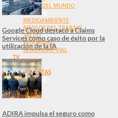
RESTO DEL MUNDO
PREVENCIÓN
MEDIOAMBIENTE
RIESGOS DEL TRABAJO
Google Cloud destacó a Claims
SALUD
Services como caso de éxito por la
SEGURIDAD
utilización de la IA
SEGURIDAD VIAL
TV
DIGITAL
COLUMNISTAS
ESTADÍSTICAS
ADIRA impulsa el seguro como