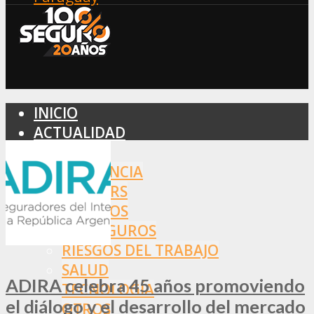
INICIO
ACTUALIDAD
MERCADO
ASISTENCIA
BROKERS
SEGUROS
REASEGUROS
RIESGOS DEL TRABAJO
SALUD
ADIRA celebra 45 años promoviendo
TECNOLOGÍA
el diálogo y el desarrollo del mercado
OTROS