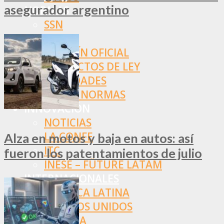
asegurador argentino
NORMAS
SSN
SRT
BOLETÍN OFICIAL
PROYECTOS DE LEY
SOCIEDADES
OTRAS NORMAS
INNOVACIÓN
NOTICIAS
LA CONFE
Alza en motos y baja en autos: así
ITC
fueron los patentamientos de julio
INESE – FÜTURE LATAM
INTERNACIONALES
AMÉRICA LATINA
ESTADOS UNIDOS
EUROPA