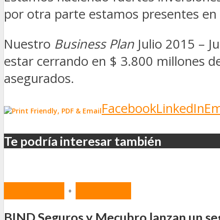
por otra parte estamos presentes en t
Nuestro
Business Plan
Julio 2015 – J
estar cerrando en $ 3.800 millones d
asegurados.
Facebook
LinkedIn
Em
Te podría interesar también
MERCADO
•
SEGUROS
BIND Seguros y Mecubro lanzan un seg