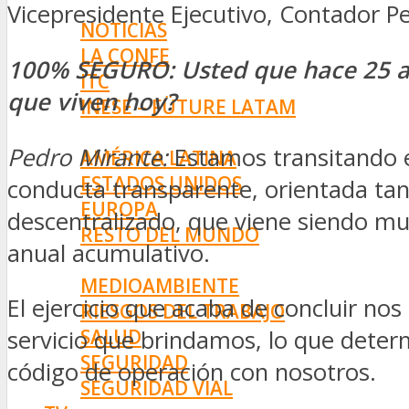
INNOVACIÓN
Vicepresidente Ejecutivo, Contador Pe
NOTICIAS
LA CONFE
100% SEGURO
:
Usted que hace 25 a
ITC
que viven hoy?
INESE – FÜTURE LATAM
INTERNACIONALES
Pedro Mirante
:
Estamos transitando e
AMÉRICA LATINA
ESTADOS UNIDOS
conducta transparente, orientada ta
EUROPA
descentralizado, que viene siendo mu
RESTO DEL MUNDO
anual acumulativo.
PREVENCIÓN
MEDIOAMBIENTE
El ejercicio que acaba de concluir n
RIESGOS DEL TRABAJO
SALUD
servicio que brindamos, lo que dete
SEGURIDAD
código de operación con nosotros.
SEGURIDAD VIAL