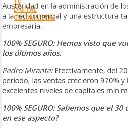
TV
Austeridad en la administración de l
DIGITAL
a la red comercial y una estructura ta
COLUMNISTAS
empresaria.
ESTADÍSTICAS
100% SEGURO
:
Hemos visto que vue
los últimos años.
Pedro Mirante
:
Efectivamente, del 20
período, las ventas crecieron 970% y 
excelentes niveles de capitales míni
100% SEGURO
:
Sabemos que el 30 d
en ese aspecto?