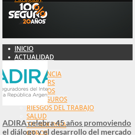
INICIO
ACTUALIDAD
MERCADO
ASISTENCIA
BROKERS
SEGUROS
REASEGUROS
RIESGOS DEL TRABAJO
SALUD
ADIRA celebra 45 años promoviendo
TECNOLOGÍA
el diálogo y el desarrollo del mercado
OTROS