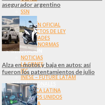
asegurador argentino
NORMAS
SSN
SRT
BOLETÍN OFICIAL
PROYECTOS DE LEY
SOCIEDADES
OTRAS NORMAS
INNOVACIÓN
NOTICIAS
LA CONFE
Alza en motos y baja en autos: así
ITC
fueron los patentamientos de julio
INESE – FÜTURE LATAM
INTERNACIONALES
AMÉRICA LATINA
ESTADOS UNIDOS
EUROPA