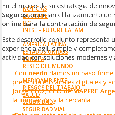
INNOVACIÓN
En el marco de su estrategia de innov
NOTICIAS
Seguros
anuncian el lanzamiento de
LA CONFE
ITC
online para la contratación de seg
INESE – FÜTURE LATAM
INTERNACIONALES
Este desarrollo conjunto representa u
AMÉRICA LATINA
experiencia ágil, simple y completa
ESTADOS UNIDOS
actividad con soluciones modernas y 
EUROPA
RESTO DEL MUNDO
“Con
needo
damos un paso firme h
PREVENCIÓN
MEDIOAMBIENTE
presencia en canales digitales y 
RIESGOS DEL TRABAJO
Jorge Cruz, CEO de MAPFRE Arge
SALUD
la innovación y la cercanía”.
SEGURIDAD
SEGURIDAD VIAL