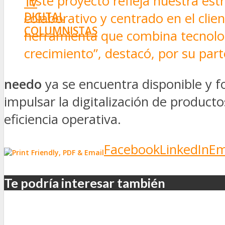
“Este proyecto refleja nuestra es
TV
DIGITAL
colaborativo y centrado en el cli
COLUMNISTAS
herramienta que combina tecnolog
ESTADÍSTICAS
crecimiento”, destacó, por su par
needo
ya se encuentra disponible y 
impulsar la digitalización de producto
eficiencia operativa.
Facebook
LinkedIn
Em
Te podría interesar también