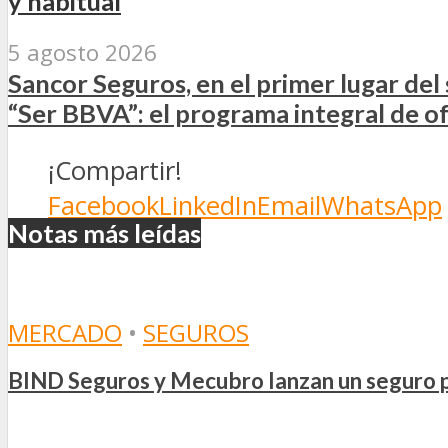
y habitual
5 agosto 2026
Sancor Seguros, en el primer lugar de
“Ser BBVA”: el programa integral de o
¡Compartir!
Facebook
LinkedIn
Email
WhatsApp
Notas más leídas
MERCADO
•
SEGUROS
BIND Seguros y Mecubro lanzan un seguro p