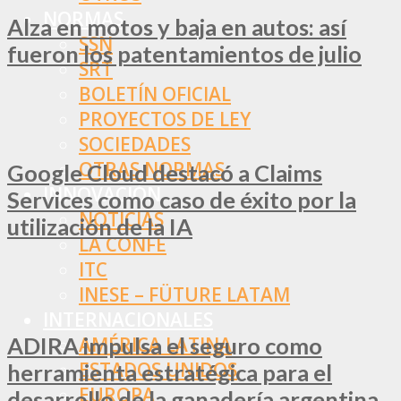
NORMAS
Alza en motos y baja en autos: así
SSN
fueron los patentamientos de julio
SRT
BOLETÍN OFICIAL
PROYECTOS DE LEY
SOCIEDADES
OTRAS NORMAS
Google Cloud destacó a Claims
INNOVACIÓN
Services como caso de éxito por la
NOTICIAS
utilización de la IA
LA CONFE
ITC
INESE – FÜTURE LATAM
INTERNACIONALES
ADIRA impulsa el seguro como
AMÉRICA LATINA
ESTADOS UNIDOS
herramienta estratégica para el
EUROPA
desarrollo de la ganadería argentina