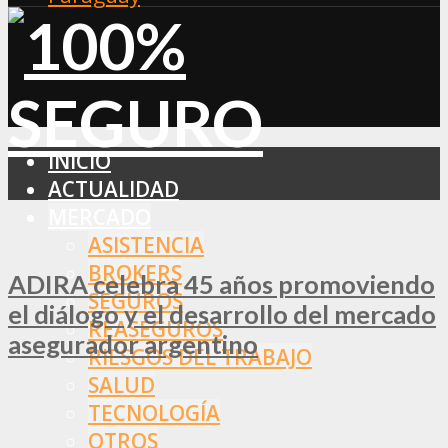
INICIO
ACTUALIDAD
MERCADO
ASISTENCIA
BROKERS
ADIRA celebra 45 años promoviendo
SEGUROS
el diálogo y el desarrollo del mercado
REASEGUROS
asegurador argentino
RIESGOS DEL TRABAJO
SALUD
TECNOLOGÍA
OTROS