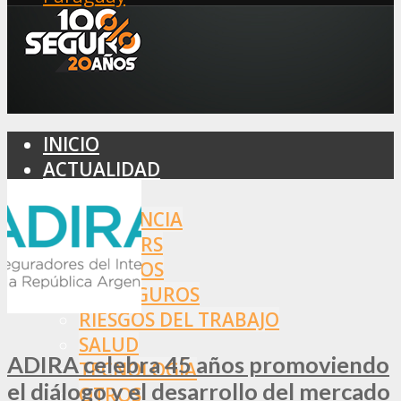
INICIO
ACTUALIDAD
MERCADO
ASISTENCIA
BROKERS
SEGUROS
REASEGUROS
RIESGOS DEL TRABAJO
SALUD
ADIRA celebra 45 años promoviendo
TECNOLOGÍA
el diálogo y el desarrollo del mercado
OTROS