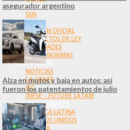
asegurador argentino
NORMAS
SSN
SRT
BOLETÍN OFICIAL
PROYECTOS DE LEY
SOCIEDADES
OTRAS NORMAS
INNOVACIÓN
NOTICIAS
LA CONFE
Alza en motos y baja en autos: así
ITC
fueron los patentamientos de julio
INESE – FÜTURE LATAM
INTERNACIONALES
AMÉRICA LATINA
ESTADOS UNIDOS
EUROPA