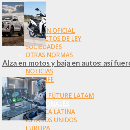
NORMAS
SSN
SRT
BOLETÍN OFICIAL
PROYECTOS DE LEY
SOCIEDADES
OTRAS NORMAS
Alza en motos y baja en autos: así fue
INNOVACIÓN
NOTICIAS
LA CONFE
ITC
INESE – FÜTURE LATAM
INTERNACIONALES
AMÉRICA LATINA
ESTADOS UNIDOS
EUROPA