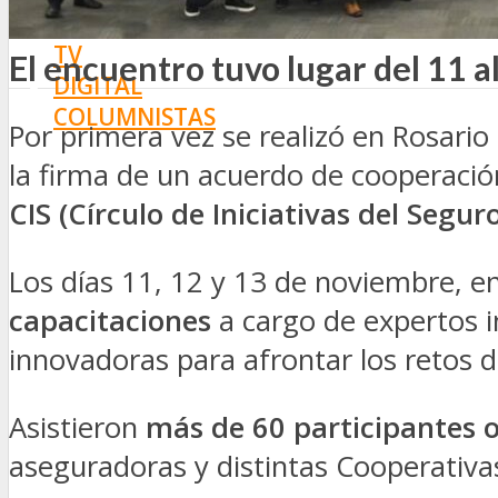
SEGURIDAD VIAL
TV
El encuentro tuvo lugar del 11 a
DIGITAL
COLUMNISTAS
Por primera vez se realizó en Rosario
ESTADÍSTICAS
la firma de un acuerdo de cooperaci
CIS (Círculo de Iniciativas del Segur
Los días 11, 12 y 13 de noviembre, en
capacitaciones
a cargo de expertos 
innovadoras para afrontar los retos d
Asistieron
más de 60 participantes 
aseguradoras y distintas Cooperativas