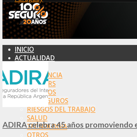
INICIO
ACTUALIDAD
MERCADO
ASISTENCIA
BROKERS
SEGUROS
REASEGUROS
RIESGOS DEL TRABAJO
SALUD
ADIRA celebra 45 años promoviendo el
TECNOLOGÍA
OTROS