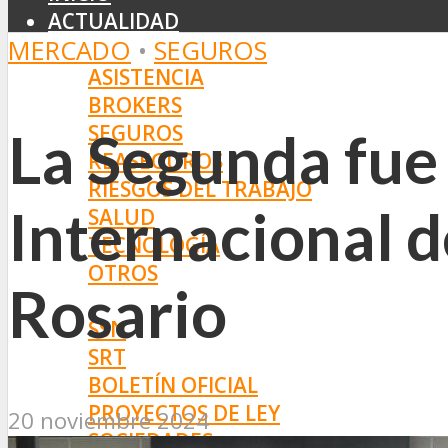
ACTUALIDAD
MERCADO
•
SEGUROS
MERCADO
ASISTENCIA
BROKERS
SEGUROS
La Segunda fue 
REASEGUROS
RIESGOS DEL TRABAJO
Internacional d
SALUD
TECNOLOGÍA
OTROS
Rosario
NORMAS
SSN
SRT
BOLETÍN OFICIAL
PROYECTOS DE LEY
20 noviembre 2024
SOCIEDADES