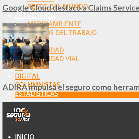
RESTO DEL MUNDO
Google Cloud destacó a Claims Services
PREVENCIÓN
MEDIOAMBIENTE
RIESGOS DEL TRABAJO
SALUD
SEGURIDAD
SEGURIDAD VIAL
TV
DIGITAL
COLUMNISTAS
ADIRA impulsa el seguro como herramie
ESTADÍSTICAS
INICIO