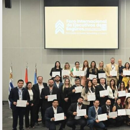
OTRAS NORMAS
INNOVACIÓN
NOTICIAS
LA CONFE
ITC
INESE – FÜTURE LATAM
INTERNACIONALES
AMÉRICA LATINA
ESTADOS UNIDOS
EUROPA
RESTO DEL MUNDO
PREVENCIÓN
MEDIOAMBIENTE
RIESGOS DEL TRABAJO
SALUD
SEGURIDAD