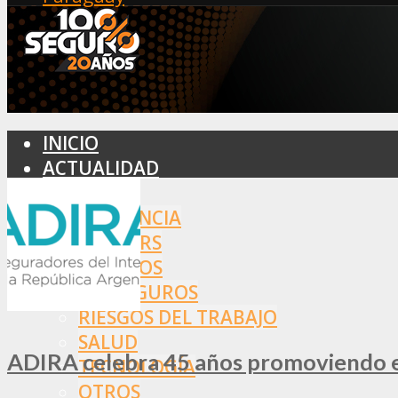
INICIO
ACTUALIDAD
MERCADO
ASISTENCIA
BROKERS
SEGUROS
REASEGUROS
RIESGOS DEL TRABAJO
SALUD
ADIRA celebra 45 años promoviendo el
TECNOLOGÍA
OTROS