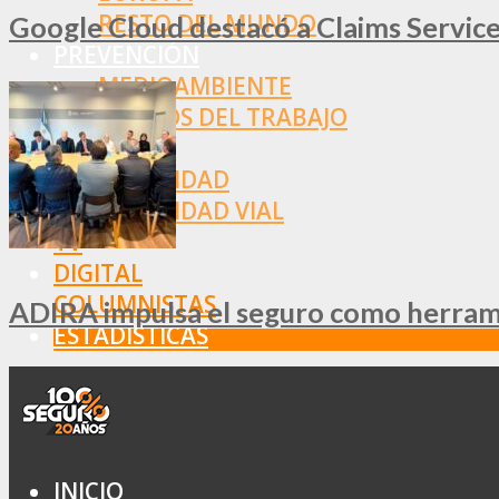
RESTO DEL MUNDO
Google Cloud destacó a Claims Services
PREVENCIÓN
MEDIOAMBIENTE
RIESGOS DEL TRABAJO
SALUD
SEGURIDAD
SEGURIDAD VIAL
TV
DIGITAL
COLUMNISTAS
ADIRA impulsa el seguro como herramie
ESTADÍSTICAS
INICIO