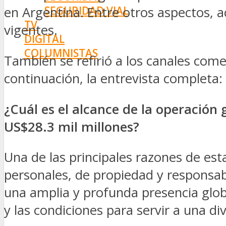
SEGURIDAD VIAL
en Argentina. Entre otros aspectos, a
TV
vigentes.
DIGITAL
COLUMNISTAS
También se refirió a los canales come
ESTADÍSTICAS
continuación, la entrevista completa:
¿Cuál es el alcance de la operación
US$28.3 mil millones?
Una de las principales razones de est
personales, de propiedad y responsab
una amplia y profunda presencia glo
y las condiciones para servir a una d