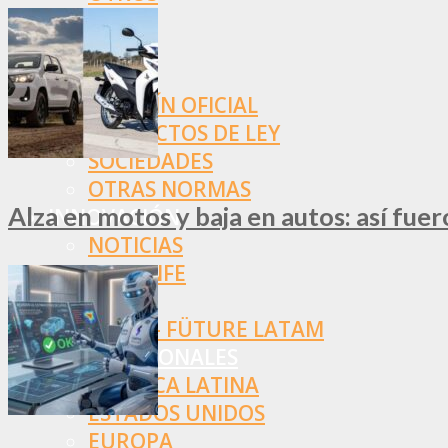
NORMAS
SSN
SRT
BOLETÍN OFICIAL
PROYECTOS DE LEY
SOCIEDADES
OTRAS NORMAS
Alza en motos y baja en autos: así fue
INNOVACIÓN
NOTICIAS
LA CONFE
ITC
INESE – FÜTURE LATAM
INTERNACIONALES
AMÉRICA LATINA
ESTADOS UNIDOS
EUROPA