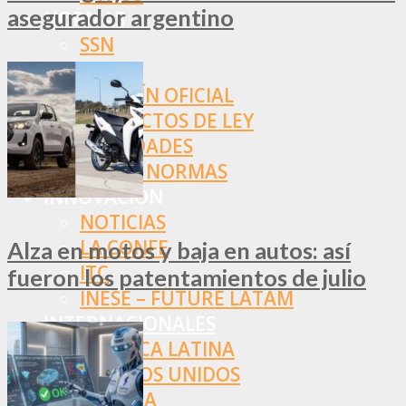
asegurador argentino
NORMAS
SSN
SRT
BOLETÍN OFICIAL
PROYECTOS DE LEY
SOCIEDADES
OTRAS NORMAS
INNOVACIÓN
NOTICIAS
LA CONFE
Alza en motos y baja en autos: así
ITC
fueron los patentamientos de julio
INESE – FÜTURE LATAM
INTERNACIONALES
AMÉRICA LATINA
ESTADOS UNIDOS
EUROPA