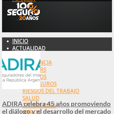
INICIO
ACTUALIDAD
MERCADO
ASISTENCIA
BROKERS
SEGUROS
REASEGUROS
RIESGOS DEL TRABAJO
SALUD
ADIRA celebra 45 años promoviendo
TECNOLOGÍA
el diálogo y el desarrollo del mercado
OTROS