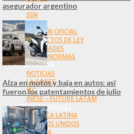
asegurador argentino
NORMAS
SSN
SRT
BOLETÍN OFICIAL
PROYECTOS DE LEY
SOCIEDADES
OTRAS NORMAS
INNOVACIÓN
NOTICIAS
LA CONFE
Alza en motos y baja en autos: así
ITC
fueron los patentamientos de julio
INESE – FÜTURE LATAM
INTERNACIONALES
AMÉRICA LATINA
ESTADOS UNIDOS
EUROPA