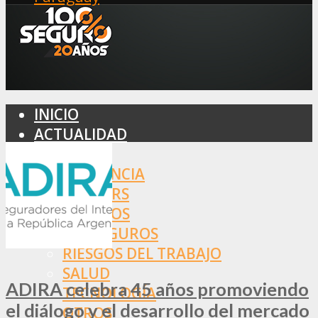
INICIO
ACTUALIDAD
MERCADO
ASISTENCIA
BROKERS
SEGUROS
REASEGUROS
RIESGOS DEL TRABAJO
SALUD
ADIRA celebra 45 años promoviendo
TECNOLOGÍA
el diálogo y el desarrollo del mercado
OTROS