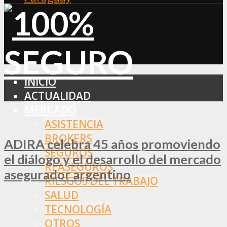
INICIO
ACTUALIDAD
MERCADO
ASISTENCIA
BROKERS
ADIRA celebra 45 años promoviendo
SEGUROS
el diálogo y el desarrollo del mercado
REASEGUROS
asegurador argentino
RIESGOS DEL TRABAJO
SALUD
TECNOLOGÍA
OTROS