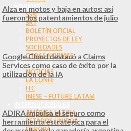
NORMAS
Alza en motos y baja en autos: así
SSN
fueron los patentamientos de julio
SRT
BOLETÍN OFICIAL
PROYECTOS DE LEY
SOCIEDADES
OTRAS NORMAS
Google Cloud destacó a Claims
INNOVACIÓN
Services como caso de éxito por la
NOTICIAS
utilización de la IA
LA CONFE
ITC
INESE – FÜTURE LATAM
INTERNACIONALES
ADIRA impulsa el seguro como
AMÉRICA LATINA
ESTADOS UNIDOS
herramienta estratégica para el
EUROPA
desarrollo de la ganadería argentina