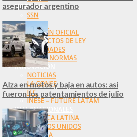
asegurador argentino
NORMAS
SSN
SRT
BOLETÍN OFICIAL
PROYECTOS DE LEY
SOCIEDADES
OTRAS NORMAS
INNOVACIÓN
NOTICIAS
LA CONFE
Alza en motos y baja en autos: así
ITC
fueron los patentamientos de julio
INESE – FÜTURE LATAM
INTERNACIONALES
AMÉRICA LATINA
ESTADOS UNIDOS
EUROPA