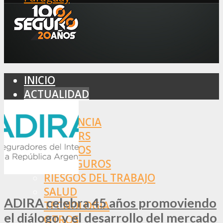
INICIO
ACTUALIDAD
MERCADO
ASISTENCIA
BROKERS
SEGUROS
REASEGUROS
RIESGOS DEL TRABAJO
SALUD
ADIRA celebra 45 años promoviendo
TECNOLOGÍA
el diálogo y el desarrollo del mercado
OTROS