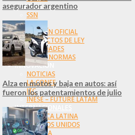
asegurador argentino
NORMAS
SSN
SRT
BOLETÍN OFICIAL
PROYECTOS DE LEY
SOCIEDADES
OTRAS NORMAS
INNOVACIÓN
NOTICIAS
LA CONFE
Alza en motos y baja en autos: así
ITC
fueron los patentamientos de julio
INESE – FÜTURE LATAM
INTERNACIONALES
AMÉRICA LATINA
ESTADOS UNIDOS
EUROPA