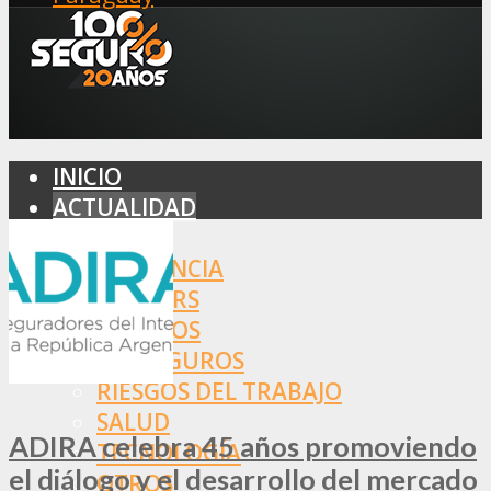
INICIO
ACTUALIDAD
MERCADO
ASISTENCIA
BROKERS
SEGUROS
REASEGUROS
RIESGOS DEL TRABAJO
SALUD
ADIRA celebra 45 años promoviendo
TECNOLOGÍA
el diálogo y el desarrollo del mercado
OTROS