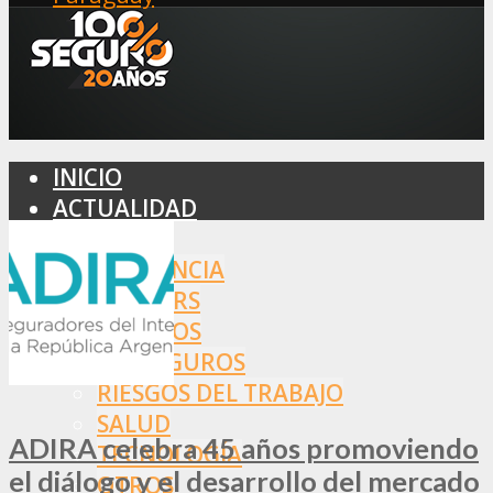
INICIO
ACTUALIDAD
MERCADO
ASISTENCIA
BROKERS
SEGUROS
REASEGUROS
RIESGOS DEL TRABAJO
SALUD
ADIRA celebra 45 años promoviendo
TECNOLOGÍA
el diálogo y el desarrollo del mercado
OTROS