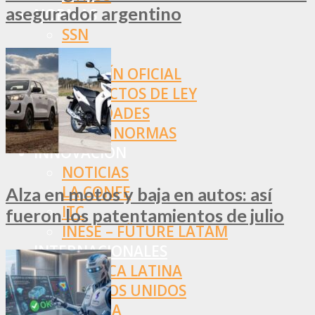
asegurador argentino
NORMAS
SSN
SRT
BOLETÍN OFICIAL
PROYECTOS DE LEY
SOCIEDADES
OTRAS NORMAS
INNOVACIÓN
NOTICIAS
LA CONFE
Alza en motos y baja en autos: así
ITC
fueron los patentamientos de julio
INESE – FÜTURE LATAM
INTERNACIONALES
AMÉRICA LATINA
ESTADOS UNIDOS
EUROPA