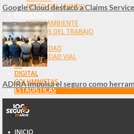
RESTO DEL MUNDO
Google Cloud destacó a Claims Services
PREVENCIÓN
MEDIOAMBIENTE
RIESGOS DEL TRABAJO
SALUD
SEGURIDAD
SEGURIDAD VIAL
TV
DIGITAL
COLUMNISTAS
ADIRA impulsa el seguro como herramie
ESTADÍSTICAS
INICIO