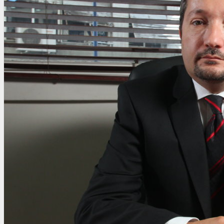
OTRAS NORMAS
INNOVACIÓN
NOTICIAS
LA CONFE
ITC
INESE – FÜTURE LATAM
INTERNACIONALES
AMÉRICA LATINA
ESTADOS UNIDOS
EUROPA
RESTO DEL MUNDO
PREVENCIÓN
MEDIOAMBIENTE
RIESGOS DEL TRABAJO
SALUD
SEGURIDAD