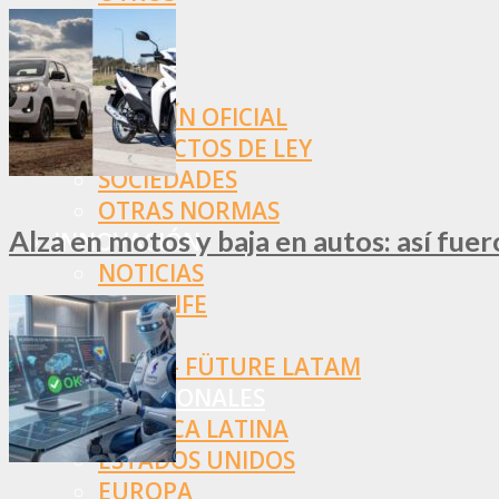
NORMAS
SSN
SRT
BOLETÍN OFICIAL
PROYECTOS DE LEY
SOCIEDADES
OTRAS NORMAS
Alza en motos y baja en autos: así fue
INNOVACIÓN
NOTICIAS
LA CONFE
ITC
INESE – FÜTURE LATAM
INTERNACIONALES
AMÉRICA LATINA
ESTADOS UNIDOS
EUROPA