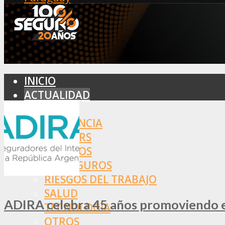
INICIO
ACTUALIDAD
MERCADO
ASISTENCIA
BROKERS
SEGUROS
REASEGUROS
RIESGOS DEL TRABAJO
SALUD
ADIRA celebra 45 años promoviendo el
TECNOLOGÍA
OTROS