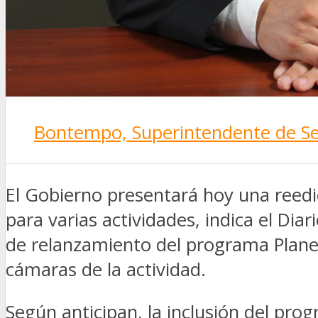
SEGURIDAD VIAL
TV
DIGITAL
COLUMNISTAS
ESTADÍSTICAS
Bontempo, Superintendente de Se
El Gobierno presentará hoy una reed
para varias actividades, indica el Di
de relanzamiento del programa Planes
cámaras de la actividad.
Según anticipan, la inclusión del pro